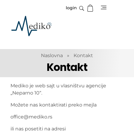
login
Mediko
Magazin o zdravlju
Naslovna
»
Kontakt
Kontakt
Mediko je web sajt u vlasništvu agencije
„Neparno 10“.
Možete nas kontaktirati preko mejla
office@mediko.rs
ili nas posetiti na adresi