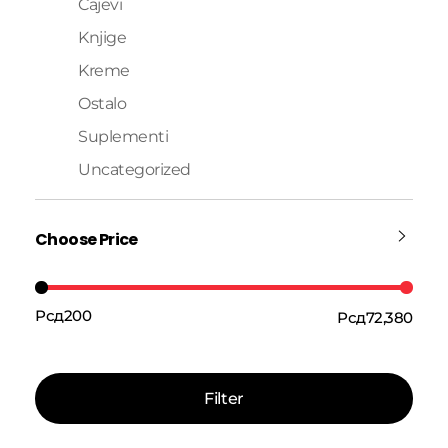
Čajevi
Knjige
Kreme
Ostalo
Suplementi
Uncategorized
Choose Price
Рсд200
Рсд72,380
Cena:
—
Filter