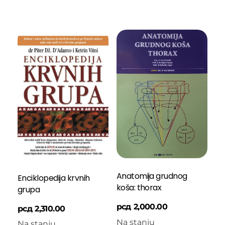
Anatomija grudnog
Enciklopedija krvnih
koša: thorax
grupa
рсд
2,000.00
рсд
2,310.00
Na stanju
Na stanju