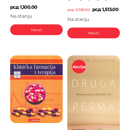
рсд
1,100.00
рсд
1,513.00
рсд
3,782.00
Na stanju
Na stanju
Naruči
Naruči
Akcija!