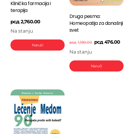
Klinička farmacija i
terapija
Druga pesma:
рсд
2,760.00
Homeopatija za današnji
svet
Na stanju
рсд
476.00
рсд
1,190.00
Naruči
Na stanju
Naruči