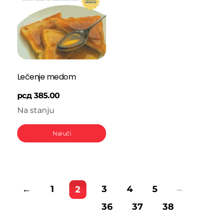
Lečenje medom
рсд
385.00
Na stanju
Naruči
…
←
1
3
4
5
2
36
37
38