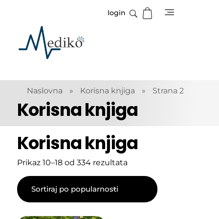
login
Mediko
Magazin o zdravlju
Naslovna
»
Korisna knjiga
»
Strana 2
Korisna knjiga
Korisna knjiga
Prikaz 10–18 od 334 rezultata