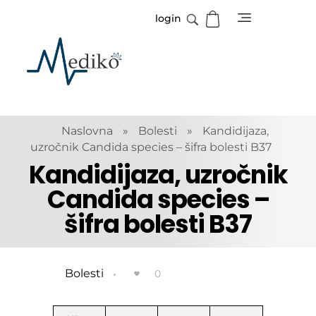
login
Mediko
Magazin o zdravlju
Naslovna
»
Bolesti
»
Kandidijaza,
uzročnik Candida species – šifra bolesti B37
Kandidijaza, uzročnik
Candida species –
šifra bolesti B37
Bolesti
0