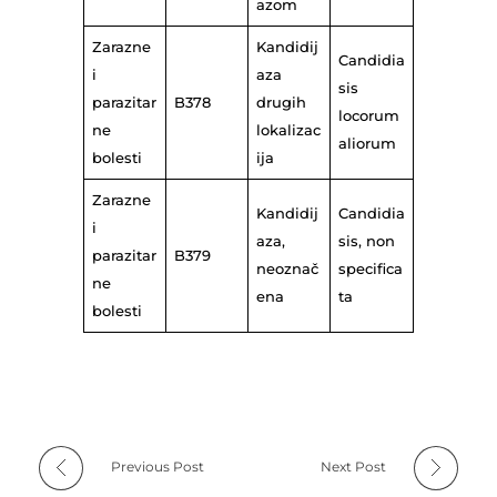
azom
Zarazne
Kandidij
Candidia
i
aza
sis
parazitar
B378
drugih
locorum
ne
lokalizac
aliorum
bolesti
ija
Zarazne
Kandidij
Candidia
i
aza,
sis, non
parazitar
B379
neoznač
specifica
ne
ena
ta
bolesti
Previous Post
Next Post