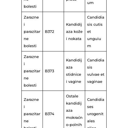
um
bolesti
Zarazne
Candidia
i
Kandidij
sis cutis
parazitar
B372
aza kože
et
ne
i nokata
unguiu
bolesti
m
Zarazne
Kandidij
Candidia
i
aza
sis
parazitar
B373
stidnice
vulvae et
ne
i vagine
vaginae
bolesti
Ostale
Zarazne
Candidia
kandidij
i
ses
aza
parazitar
B374
urogenit
mokraćn
ne
ales
o-polnih