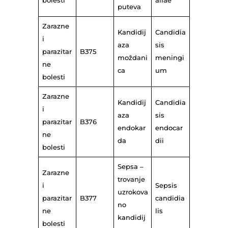
bolesti
aliae
puteva
Zarazne
Kandidij
Candidia
i
aza
sis
parazitar
B375
moždani
meningi
ne
ca
um
bolesti
Zarazne
Kandidij
Candidia
i
aza
sis
parazitar
B376
endokar
endocar
ne
da
dii
bolesti
Sepsa –
Zarazne
trovanje
i
Sepsis
uzrokova
parazitar
B377
candidia
no
ne
lis
kandidij
bolesti