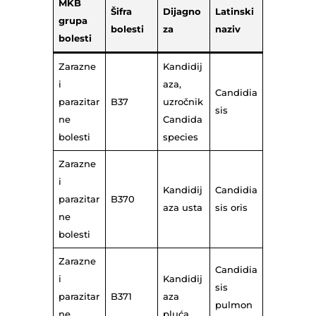
MKB
Šifra
Dijagno
Latinski
grupa
bolesti
za
naziv
bolesti
Zarazne
Kandidij
i
aza,
Candidia
parazitar
B37
uzročnik
sis
ne
Candida
bolesti
species
Zarazne
i
Kandidij
Candidia
parazitar
B370
aza usta
sis oris
ne
bolesti
Zarazne
Candidia
i
Kandidij
sis
parazitar
B371
aza
pulmon
ne
pluća