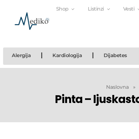
Shop
Listinzi
Vesti
Mediko
Magazin o zdravlju
Alergija
Kardiologija
Dijabetes
Naslovna
»
Pinta – ljuskast