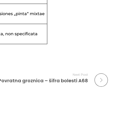
siones „pinta“ mixtae
ta, non specificata
Next Post
Povratna groznica – šifra bolesti A68