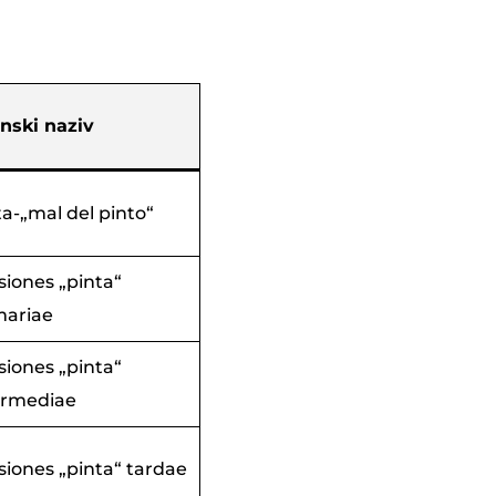
inski naziv
ta-„mal del pinto“
siones „pinta“
mariae
siones „pinta“
ermediae
siones „pinta“ tardae