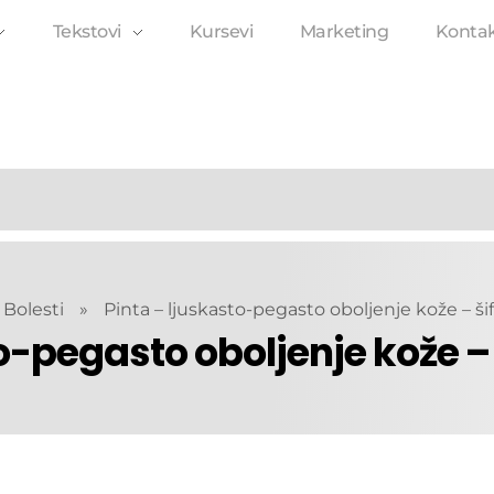
Tekstovi
Kursevi
Marketing
Konta
Bolesti
»
Pinta – ljuskasto-pegasto oboljenje kože – šif
o-pegasto oboljenje kože – 