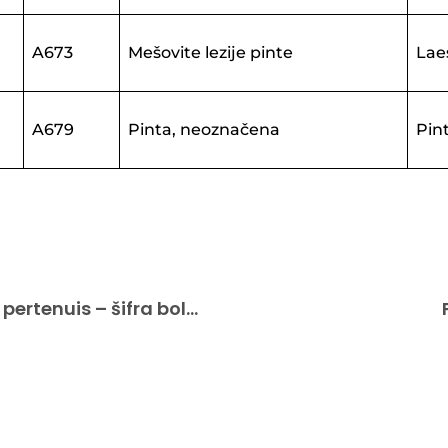
A673
Mešovite lezije pinte
Lae
A679
Pinta, neoznačena
Pin
Frambezijaze, uzročnik Treponaema pertenuis – šifra bolesti A66