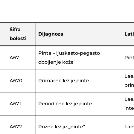
Šifra
Dijagnoza
Lat
bolesti
Pinta – ljuskasto-pegasto
A67
Pin
oboljenje kože
Lae
A670
Primarne lezije pinte
pri
Lae
A671
Periodične lezije pinte
int
A672
Pozne lezije „pinte“
Lae