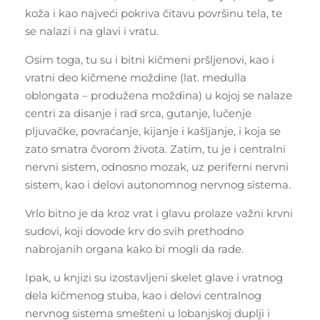
koža i kao najveći pokriva čitavu površinu tela, te
se nalazi i na glavi i vratu.
Osim toga, tu su i bitni kičmeni pršljenovi, kao i
vratni deo kičmene moždine (lat. medulla
oblongata – produžena moždina) u kojoj se nalaze
centri za disanje i rad srca, gutanje, lučenje
pljuvačke, povraćanje, kijanje i kašljanje, i koja se
zato smatra čvorom života. Zatim, tu je i centralni
nervni sistem, odnosno mozak, uz periferni nervni
sistem, kao i delovi autonomnog nervnog sistema.
Vrlo bitno je da kroz vrat i glavu prolaze važni krvni
sudovi, koji dovode krv do svih prethodno
nabrojanih organa kako bi mogli da rade.
Ipak, u knjizi su izostavljeni skelet glave i vratnog
dela kičmenog stuba, kao i delovi centralnog
nervnog sistema smešteni u lobanjskoj duplji i