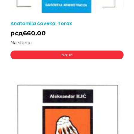
Anatomija čoveka: Torax
рсд
660.00
Na stanju
Naruči