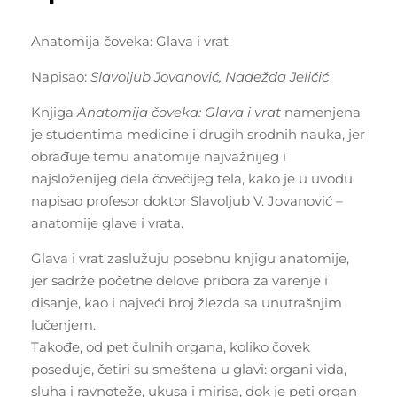
Anatomija čoveka: Glava i vrat
Napisao:
Slavoljub Jovanović, Nadežda Jeličić
Knjiga
Anatomija čoveka: Glava i vrat
namenjena
je studentima medicine i drugih srodnih nauka, jer
obrađuje temu anatomije najvažnijeg i
najsloženijeg dela čovečijeg tela, kako je u uvodu
napisao profesor doktor Slavoljub V. Jovanović –
anatomije glave i vrata.
Glava i vrat zaslužuju posebnu knjigu anatomije,
jer sadrže početne delove pribora za varenje i
disanje, kao i najveći broj žlezda sa unutrašnjim
lučenjem.
Takođe, od pet čulnih organa, koliko čovek
poseduje, četiri su smeštena u glavi: organi vida,
sluha i ravnoteže, ukusa i mirisa, dok je peti organ