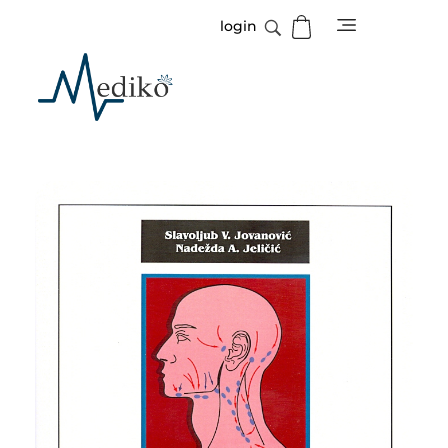
login
Mediko
Magazin o zdravlju