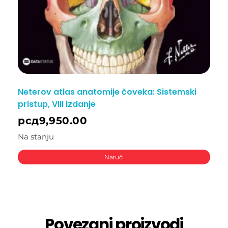
Neterov atlas anatomije čoveka: Sistemski
pristup, VIII izdanje
рсд
9,950.00
Na stanju
Naruči
Povezani proizvodi