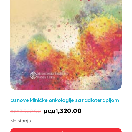
Osnove kliničke onkologije sa radioterapijom
рсд
1,320.00
рсд
3,300.00
Na stanju