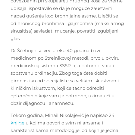
odvežbanih pri skupljanju grudnog koša za vreme
udisaja, ispostavilo se da je moguće zaustaviti
napad gušenja kod bronhijalne astme, izlečiti se
od hroničnog bronhitisa i gajmoritisa (maksilarnog
sinusitisa) savladati mucanje, povratiti izgubljeni
glas.
Dr Ščetinjin ​​se već preko 40 godina bavi
medicinom po Strelnikovoj metodi, prvo u okviru
medicinskog sistema SSSR-a, a potom otvara i
sopstvenu ordinaciju. Zbog toga ćete dobiti
gimnastiku od specijaliste sa velikim iskustvom i
kliničkim iskustvom, koji će tačno odrediti
opterećenje koje vam je potrebno, uzimajući u
obzir dijagnozu i anamnezu.
Tokom godina, Mihail Nikolajevič je napisao 24
knjige
u kojima govori o svim nijansama i
karakteristikama metodologije, od kojih je jedna