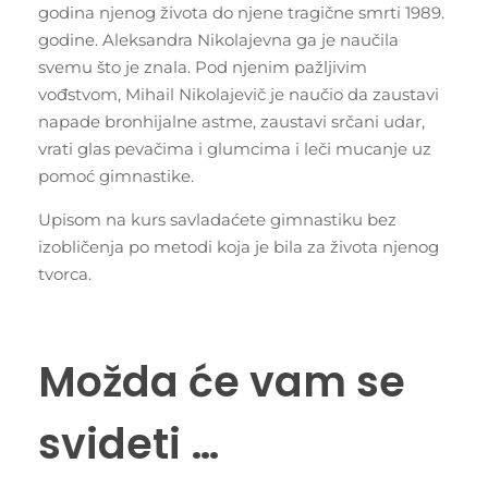
godina njenog života do njene tragične smrti 1989.
godine. Aleksandra Nikolajevna ga je naučila
svemu što je znala. Pod njenim pažljivim
vođstvom, Mihail Nikolajevič je naučio da zaustavi
napade bronhijalne astme, zaustavi srčani udar,
vrati glas pevačima i glumcima i leči mucanje uz
pomoć gimnastike.
Upisom na kurs savladaćete gimnastiku bez
izobličenja po metodi koja je bila za života njenog
tvorca.
Možda će vam se
svideti …