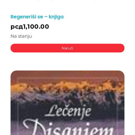
Regeneriši se – knjiga
рсд
1,100.00
Na stanju
Naruči