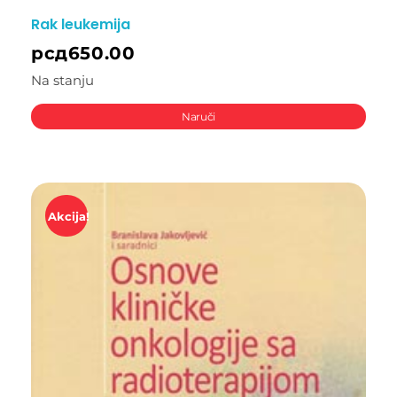
Rak leukemija
рсд
650.00
Na stanju
Naruči
Akcija!