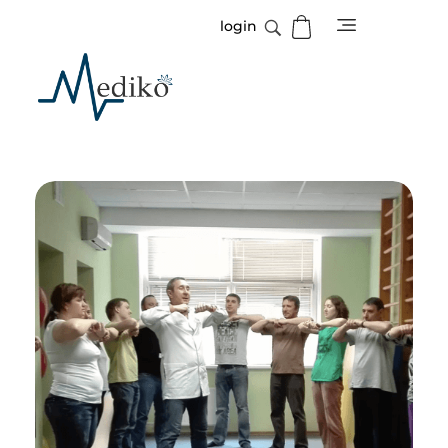
login
Mediko
Magazin o zdravlju