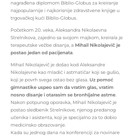
nagrađena diplomom Biblio-Globus za kreiranje
najpopularnije i najkorisnije zdravstvene knjige u
trgovačkoj kući Biblio-Globus.
Početkom 20. veka, Aleksandra Nikolaevna
Strelnikova, zajedno sa svojom majkom, kreirala je
terapeutske vežbe disanja, a
Mihail Nikolajevič je
postao jedan od pacijenata
.
Mihail Nikolajevič je došao kod Aleksandre
Nikolajevne kao mladić i astmatičar koji se gušio,
koji je povrh svega ostao bez glasa.
Uz pomoć
gimnastike uspeo sam da vratim glas, vratim
nosno disanje i otarasim se bronhijalne astme
.
Nakon potpunog oporavka, Mihail Nikolajevič je
postao sledbenik Strelnikove, njenog predanog
učenika i asistenta, koji je specijalno za to dobio
medicinsko obrazovanje.
Kada su jednog dana na konferenciji za novinare