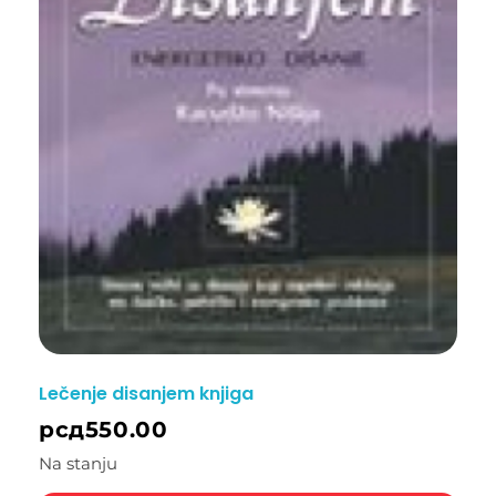
Lečenje disanjem knjiga
рсд
550.00
Na stanju