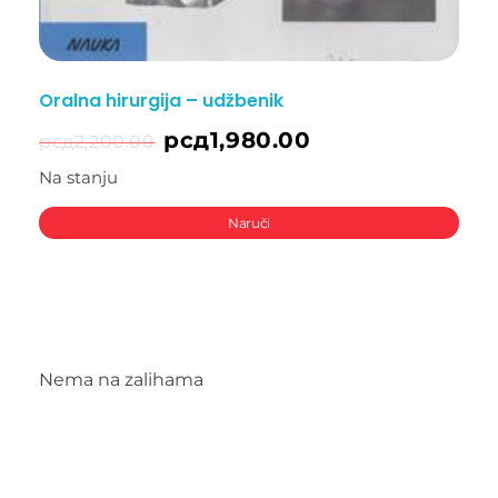
Oralna hirurgija – udžbenik
рсд
1,980.00
рсд
2,200.00
Na stanju
Naruči
Nema na zalihama