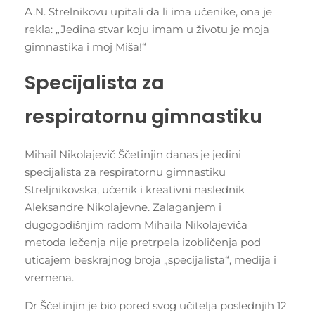
A.N. Strelnikovu upitali da li ima učenike, ona je
rekla: „Jedina stvar koju imam u životu je moja
gimnastika i moj Miša!“
Specijalista za
respiratornu gimnastiku
Mihail Nikolajevič Ščetinjin ​​danas je jedini
specijalista za respiratornu gimnastiku
Streljnikovska, učenik i kreativni naslednik
Aleksandre Nikolajevne. Zalaganjem i
dugogodišnjim radom Mihaila Nikolajeviča
metoda lečenja nije pretrpela izobličenja pod
uticajem beskrajnog broja „specijalista“, medija i
vremena.
Dr Ščetinjin ​​je bio pored svog učitelja poslednjih 12