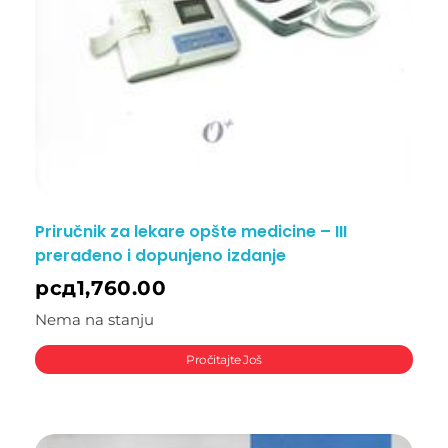
Priručnik za lekare opšte medicine – III
prerađeno i dopunjeno izdanje
рсд
1,760.00
Nema na stanju
Pročitajte Još