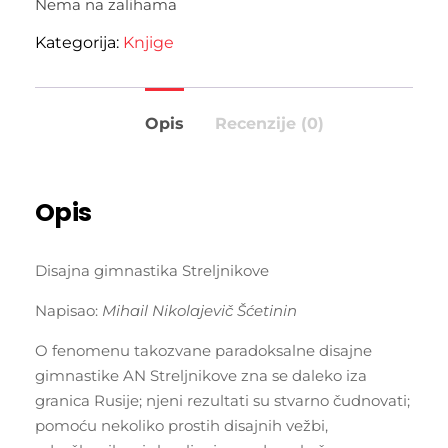
Nema na zalihama
Kategorija:
Knjige
Opis
Recenzije (0)
Opis
Disajna gimnastika Streljnikove
Napisao:
Mihail Nikolajevič Šćetinin
O fenomenu takozvane paradoksalne disajne
gimnastike AN Streljnikove zna se daleko iza
granica Rusije; njeni rezultati su stvarno čudnovati;
pomoću nekoliko prostih disajnih vežbi,