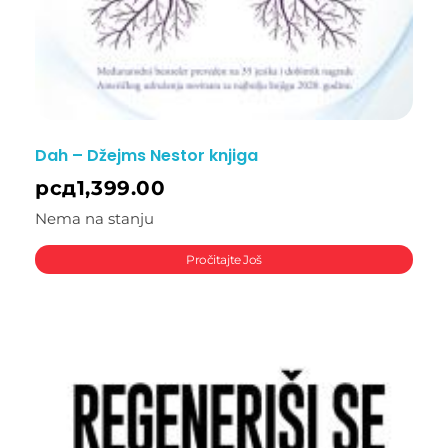
Dah – Džejms Nestor knjiga
рсд
1,399.00
Nema na stanju
Pročitajte Još