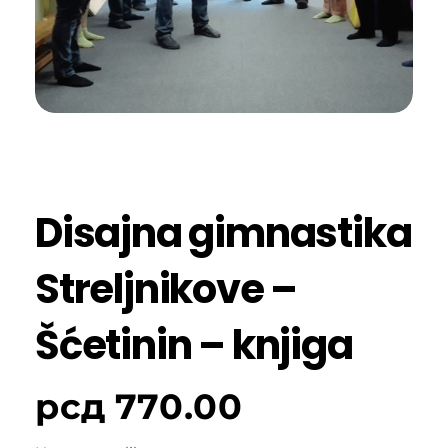
Disajna gimnastika
Streljnikove –
Šćetinin – knjiga
рсд
770.00