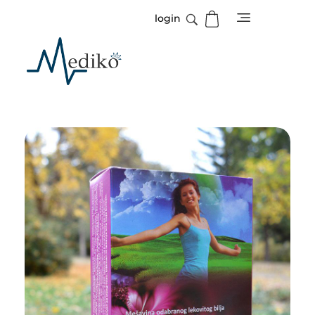
login
Mediko
Magazin o zdravlju