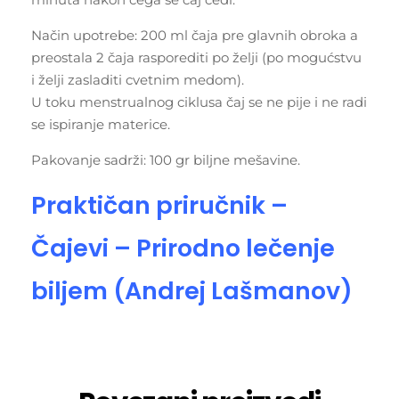
Način upotrebe: 200 ml čaja pre glavnih obroka a
preostala 2 čaja rasporediti po želji (po mogućstvu
i želji zasladiti cvetnim medom).
U toku menstrualnog ciklusa čaj se ne pije i ne radi
se ispiranje materice.
Pakovanje sadrži: 100 gr biljne mešavine.
Praktičan priručnik –
Čajevi – Prirodno lečenje
biljem (Andrej Lašmanov)