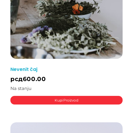
Nevenit čaj
рсд
600.00
Na stanju
Kupi Proizvod