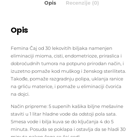
Opis
Recenzije (0)
Opis
Femina Čaj od 30 lekovitih biljaka namenjen
eliminaciji mioma, cisti, endometrioze, priraslica i
dobroćudnih tumora na potpuno prirodan način, i
izuzetno pomaže kod muškog i ženskog steriliteta.
Takođe, pomaže razgradnju polipa, uklanja ranice
na grliću materice, i pomaže u eliminaciji čvorića
na dojci.
Način pripreme: 5 supenih kašika biljne mešavine
staviti u 1 litar hladne vode da odstoji pola sata.
Smesa vode i bilja kuva se do ključanja 4 do 5
minuta. Posuda se poklapa i ostavlja da se hladi 30
minuta nakon čega se čaj cedi.