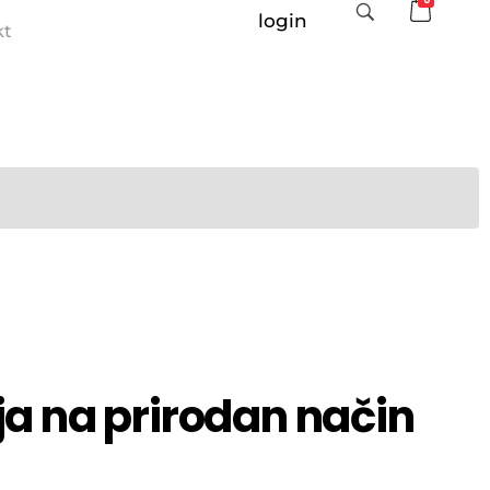
login
kt
ja na prirodan način