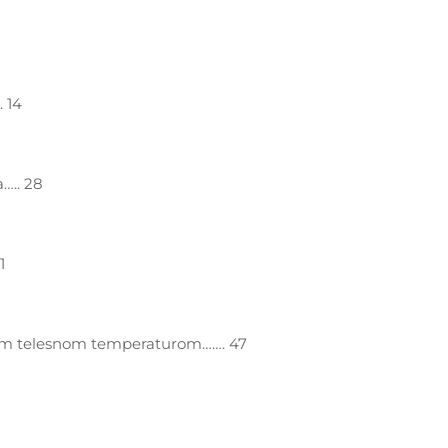
. 14
….. 28
1
nom telesnom temperaturom……. 47