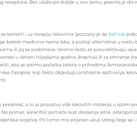
g receptora. Bez ulaženja dublje u ovu temu, poenta je da 
u se koristiti i uz terapiju lekovima (poznato je da
beli luk
pobol
bolesti medicina nema leka, a postoji alternative u svetu bi
jkama ili joj se podsmeva. Veoma često se preuveličavaju opas
 koriste u ishrani hiljadama godina (kopriva) ili za smirenje (
atiti, ako se setimo početka teksta o prihodima farmaceutsk
e časopise, koji često objavljuju pristrasna ispitivanja leko
ti.
u prednost, a to je prisustvo više lekovitih materija u istom p
 Na primer, karanfilić pomaže kod oboljenja jetre, osteoporoz
aljenska svojstva. Pri tome ima prijatan ukus (zbog čega se i k