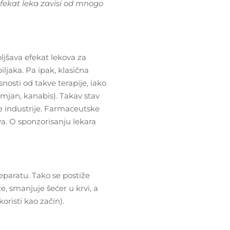
efekat leka zavisi od mnogo
jšava efekat lekova za
ljaka. Pa ipak, klasična
nosti od takve terapije, iako
tamjan, kanabis). Takav stav
e industrije. Farmaceutske
va. O sponzorisanju lekara
reparatu. Tako se postiže
e, smanjuje šećer u krvi, a
oristi kao začin).