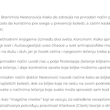
a Branimira Nestorovića
Kako do zdravlja na prirodan način
p
rebalo da koristimo pre svega u prevenciji bolesti, a zatim kada 
ti.
prethodnim knjigama (
Između dva sveta
,
Karcinom: Kako spreč
gi svet
i
Autosugestija
) uveo čitaoce u svet antropozofske m
i na dušu i duh, jer je čovek celina i njegovom lečenju treba p
 prirodan način
uvodi nas u polje fitoterapije (lečenje biljkam
lečenja, i daje konkretne savete koje biljke možemo upotrebl
prirodan način
doktor Nestorović navodi načine kako se biljk
u najčešćih bolesti, dok za biljke koje ne rastu na ovom podne
savete o načinima lečenja koje svako može sprovesti sam kod 
 kao “magične metke” koji se vezuju za određene receptore 
 istraživanja potvrđuju pravilnost Klarkove (Clark) teorije