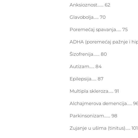
Anksioznost…… 62
Glavobolja….. 70
Poremećaj spavanja….. 75
ADHA (poremećaj pažnje i hip
Šizofrenija…… 80
Autizam….. 84
Epilepsija….. 87
Multipla skleroza….. 91
Alchajmerova demencija….. 9
Parkinsonizam…… 98
Zujanje u ušima (tinitus)….. 101