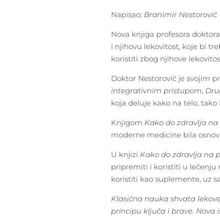
Napisao:
Branimir Nestorović
Nova knjiga profesora doktor
i njihovu lekovitost, koje bi t
koristiti zbog njihove lekovitos
Doktor Nestorović je svojim 
integrativnim pristupom
,
Dru
koja deluje kako na telo, tako 
Knjigom
Kako do zdravlja na
moderne medicine bila osnova 
U knjizi
Kako do zdravlja na 
pripremiti i koristiti u lečenj
koristiti kao suplemente, uz 
Klasična nauka shvata lekove
principu ključa i brave. Nova