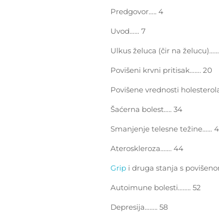
Predgovor….. 4
Uvod…… 7
Ulkus želuca (čir na želucu)……
Povišeni krvni pritisak……. 20
Povišene vrednosti holesterola
Šaćerna bolest….. 34
Smanjenje telesne težine…… 4
Ateroskleroza……. 44
Grip
i druga stanja s poviše
Autoimune bolesti…….. 52
Depresija…….. 58