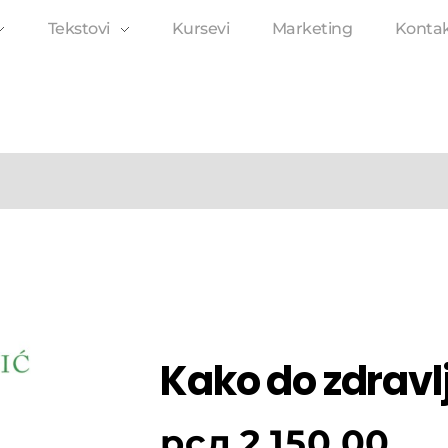
Tekstovi
Kursevi
Marketing
Konta
Kako do zdravl
рсд
2,150.00