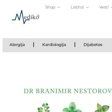
Shop
Listinzi
Vesti
Mediko
Magazin o zdravlju
Alergija
Kardiologija
Dijabetes