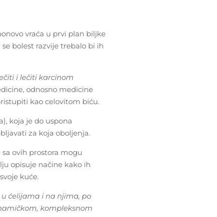
onovo vraća u prvi plan biljke
se bolest razvije trebalo bi ih
iti i lečiti karcinom
edicine, odnosno medicine
ristupiti kao celovitom biću.
a), koja je do uspona
javati za koja oboljenja.
e sa ovih prostora mogu
blju opisuje načine kako ih
svoje kuće.
u ćelijama i na njima, po
 o dinamičkom, kompleksnom