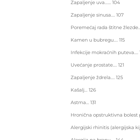
Zapaljenje uva…… 104
Zapaljenje sinusa…. 107
Poremećaj rada štitne žlezde….
Kamen u bubregu…. 115
Infekcije mokraćnih puteva…. 
Uvećanje prostate…. 121
Zapaljenje ždrela…. 125
Kašalj… 126
Astma… 131
Hronična opstruktivna bolest
Alergijski rhinitis (alergijska ki
Alergija na hranu…. 144