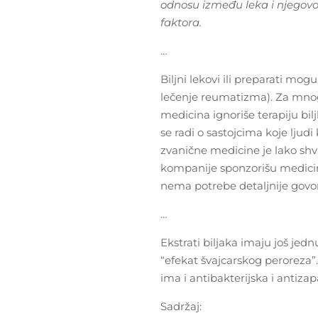
odnosu između leka i njegovo
faktora.
…
Biljni lekovi ili preparati mog
lečenje reumatizma). Za mnoge 
medicina ignoriše terapiju bil
se radi o sastojcima koje ljudi
zvanične medicine je lako shv
kompanije sponzorišu medicinsk
nema potrebe detaljnije govori
…
Ekstrati biljaka imaju još jedn
“efekat švajcarskog peroreza”.
ima i antibakterijska i antizap
Sadržaj: