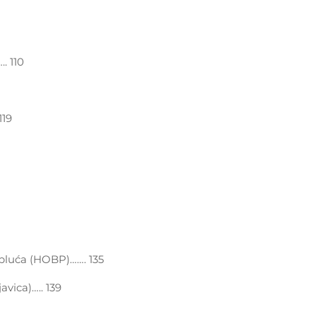
. 110
119
 pluća (HOBP)……. 135
javica)….. 139