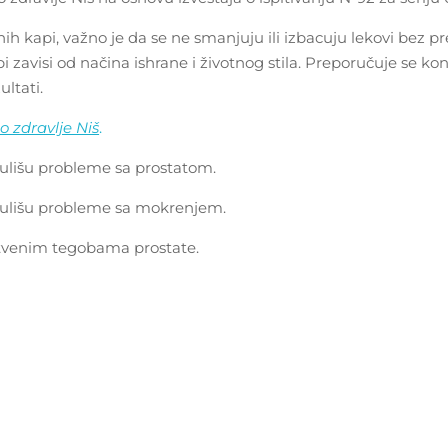
nih kapi, važno je da se ne smanjuju ili izbacuju lekovi bez p
pi zavisi od načina ishrane i životnog stila. Preporučuje se 
ultati.
no zdravlje Niš
.
išu probleme sa prostatom.
lišu probleme sa mokrenjem.
tvenim tegobama prostate.