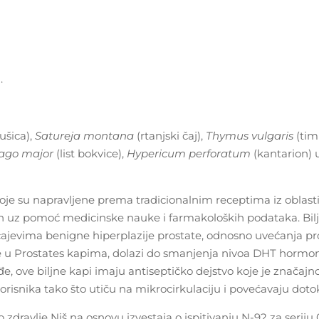
.
ušica),
Satureja montana
(rtanjski čaj),
Thymus vulgaris
(tim
ago major
(list bokvice),
Hypericum perforatum
(kantarion)
koje su napravljene prema tradicionalnim receptima iz oblasti
en uz pomoć medicinske nauke i farmakoloških podataka. Bilj
učajevima benigne hiperplazije prostate, odnosno uvećanja pro
aze u Prostates kapima, dolazi do smanjenja nivoa DHT hormon
, ove biljne kapi imaju antiseptičko dejstvo koje je značajno
isnika tako što utiču na mikrocirkulaciju i povećavaju dotok
no zdravlje Niš na osnovu izvestaja o ispitivanju N-92 za seriju