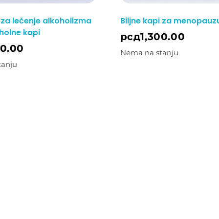
i za lečenje alkoholizma
Biljne kapi za menopauz
holne kapi
рсд
1,300.00
00.00
Nema na stanju
tanju