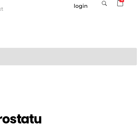
login
kt
prostatu