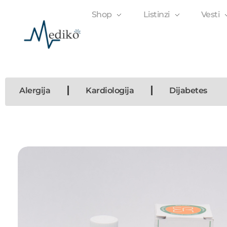
Shop
Listinzi
Vesti
Mediko
Magazin o zdravlju
Alergija
Kardiologija
Dijabetes