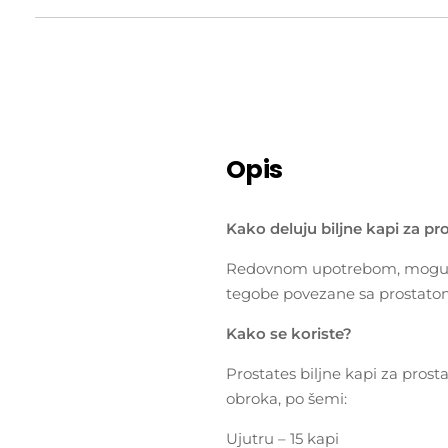
Opis
Kako deluju biljne kapi za pr
Redovnom upotrebom, moguće j
tegobe povezane sa prostato
Kako se koriste?
Prostates biljne kapi za prost
obroka, po šemi:
Ujutru – 15 kapi