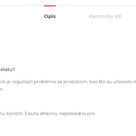
Opis
Recenzije (0)
ostatu?
e regulisati probleme sa prostatom, kao što su učestalo m
m.
atu koristiti 3 puta dnevno, neposredno pre