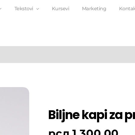
Tekstovi
Kursevi
Marketing
Konta
Biljne kapi za 
рсд
1,300.00