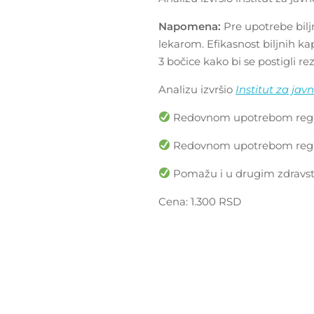
Napomena:
Pre upotrebe bilj
lekarom. Efikasnost biljnih ka
3 bočice kako bi se postigli rez
Analizu izvršio
Institut za jav
Redovnom upotrebom regul
Redovnom upotrebom regu
Pomažu i u drugim zdravs
Cena: 1.300 RSD