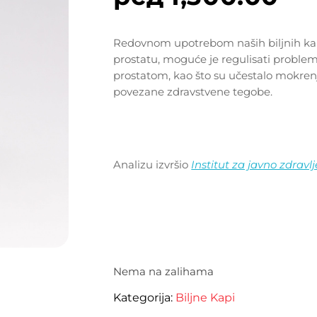
Redovnom upotrebom naših biljnih ka
prostatu, moguće je regulisati proble
prostatom, kao što su učestalo mokrenj
povezane zdravstvene tegobe.
Analizu izvršio
Institut za javno zdravlj
Nema na zalihama
Kategorija:
Biljne Kapi