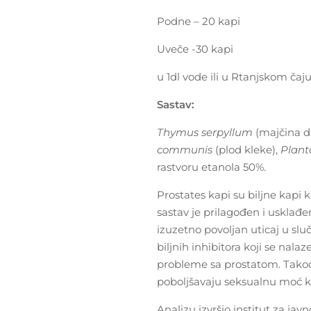
Podne – 20 kapi
Uveče -30 kapi
u 1dl vode ili u Rtanjskom čaju
Sastav:
Thymus serpyllum
(majčina d
communis
(plod kleke),
Plant
rastvoru etanola 50%.
Prostates kapi su biljne kapi 
sastav je prilagođen i usklađ
izuzetno povoljan uticaj u sl
biljnih inhibitora koji se nal
probleme sa prostatom. Takođe
poboljšavaju seksualnu moć kor
Analizu izvršio institut za jav