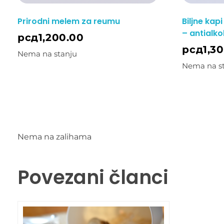
Prirodni melem za reumu
Biljne kap
– antialko
рсд
1,200.00
рсд
1,3
Nema na stanju
Nema na s
Nema na zalihama
Povezani članci