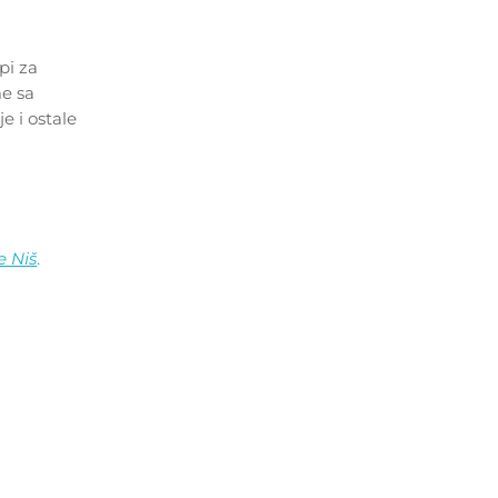
pi za
me sa
e i ostale
e Niš
.