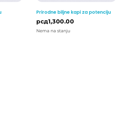
u
Prirodne biljne kapi za potenciju
рсд
1,300.00
Nema na stanju