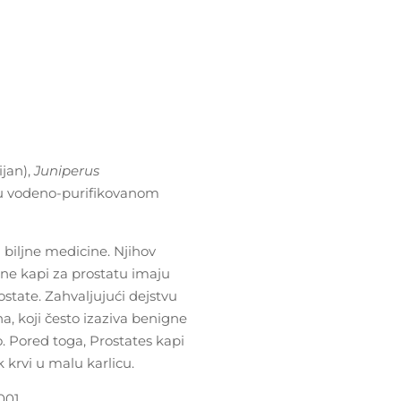
ijan),
Juniperus
 u vodeno-purifikovanom
 biljne medicine. Njihov
ne kapi za prostatu imaju
state. Zahvaljujući dejstvu
a, koji često izaziva benigne
. Pored toga, Prostates kapi
 krvi u malu karlicu.
 001