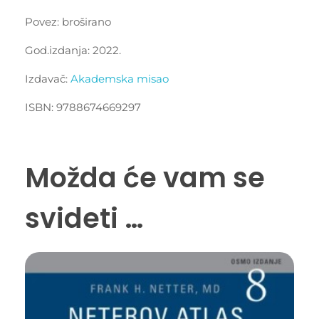
Povez: broširano
God.izdanja: 2022.
Izdavač:
Akademska misao
ISBN: 9788674669297
Možda će vam se
svideti …