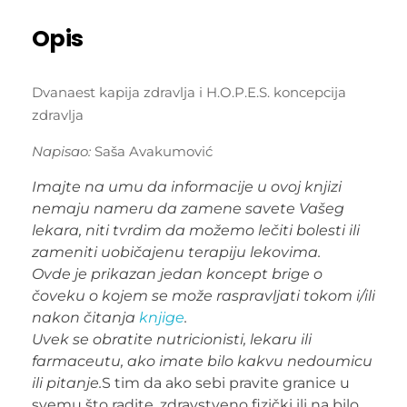
Opis
Dvanaest kapija zdravlja i H.O.P.E.S. koncepcija
zdravlja
Napisao:
Saša Avakumović
Imajte na umu da informacije u ovoj knjizi
nemaju nameru da zamene savete Vašeg
lekara, niti tvrdim da možemo lečiti bolesti ili
zameniti uobičajenu terapiju lekovima.
Ovde je prikazan jedan koncept brige o
čoveku o kojem se može raspravljati tokom i/ili
nakon čitanja
knjige
.
Uvek se obratite nutricionisti, lekaru ili
farmaceutu, ako imate bilo kakvu nedoumicu
ili pitanje.
S tim da ako sebi pravite granice u
svemu što radite, zdravstveno fizički ili na bilo