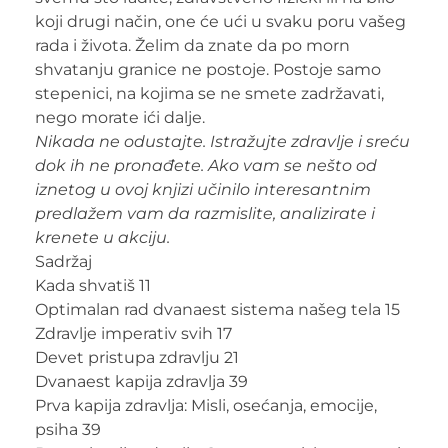
koji drugi način, one će ući u svaku poru vašeg
rada i života. Želim da znate da po morn
shvatanju granice ne postoje. Postoje samo
stepenici, na kojima se ne smete zadržavati,
nego morate ići dalje.
Nikada ne odustajte. Istražujte zdravlje i sreću
dok ih ne pronađete. Ako vam se nešto od
iznetog u ovoj knjizi učinilo interesantnim
predlažem vam da razmislite, analizirate i
krenete u akciju.
Sadržaj
Kada shvatiš 11
Optimalan rad dvanaest sistema našeg tela 15
Zdravlje imperativ svih 17
Devet pristupa zdravlju 21
Dvanaest kapija zdravlja 39
Prva kapija zdravlja: Misli, osećanja, emocije,
psiha 39