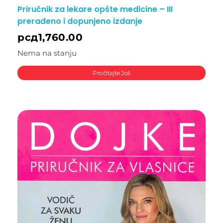
Priručnik za lekare opšte medicine – III
prerađeno i dopunjeno izdanje
рсд
1,760.00
Nema na stanju
Pročitajte Još