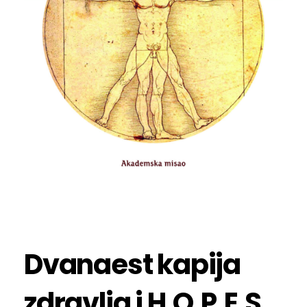
Dvanaest kapija
zdravlja i H.O.P.E.S.