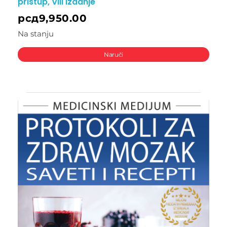
pristup, VIII izdanje
рсд
9,950.00
Na stanju
Naruči