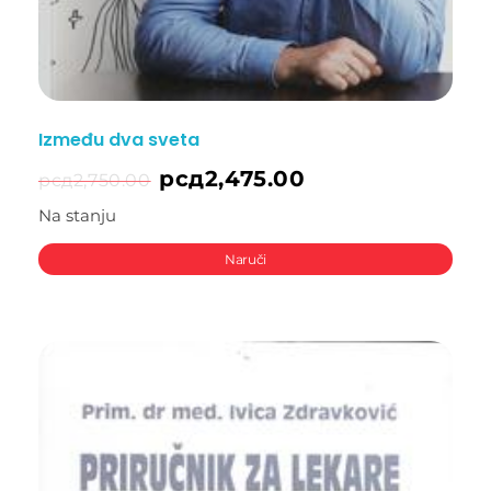
Između dva sveta
рсд
2,475.00
рсд
2,750.00
Na stanju
Naruči