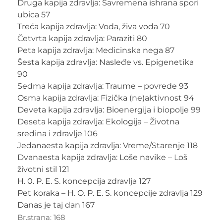
Druga kapija zdravlja: Savremena ishrana spori
ubica 57
Treća kapija zdravlja: Voda, živa voda 70
Četvrta kapija zdravlja: Paraziti 80
Peta kapija zdravlja: Medicinska nega 87
Šesta kapija zdravlja: Nasleđe vs. Epigenetika
90
Sedma kapija zdravlja: Traume – povrede 93
Osma kapija zdravlja: Fizička (ne)aktivnost 94
Deveta kapija zdravlja: Bioenergija i biopolje 99
Deseta kapija zdravlja: Ekologija – Životna
sredina i zdravlje 106
Jedanaesta kapija zdravlja: Vreme/Starenje 118
Dvanaesta kapija zdravlja: Loše navike – Loš
životni stil 121
H. 0. P. E. S. koncepcija zdravlja 127
Pet koraka – H. O. P. E. S. koncepcije zdravlja 129
Danas je taj dan 167
Br.strana: 168