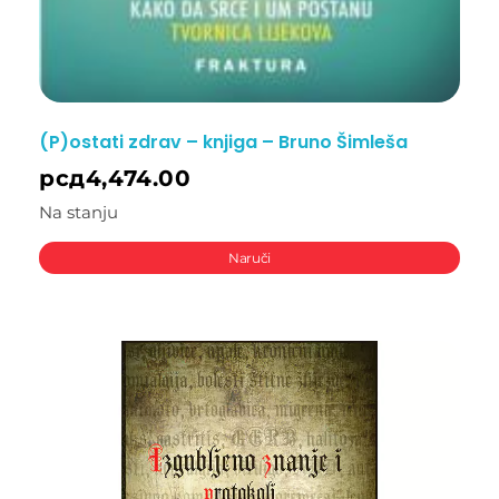
(P)ostati zdrav – knjiga – Bruno Šimleša
рсд
4,474.00
Na stanju
Naruči