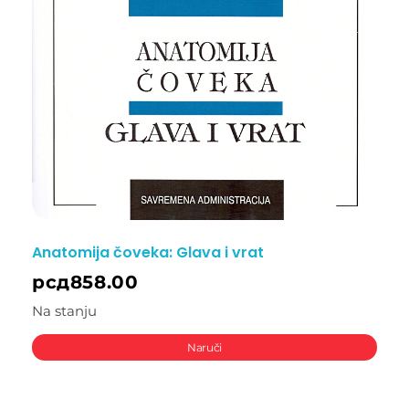
Anatomija čoveka: Glava i vrat
рсд
858.00
Na stanju
Naruči