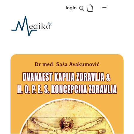
login
Mediko
Magazin o zdravlju