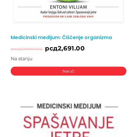
Medicinski medijum: Čišćenje organizma
рсд
2,691.00
рсд
2,990.00
Na stanju
Naruči