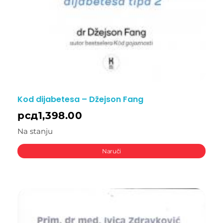
Kod dijabetesa – Džejson Fang
рсд
1,398.00
Na stanju
Naruči