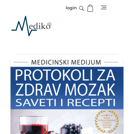
login
Mediko
Magazin o zdravlju