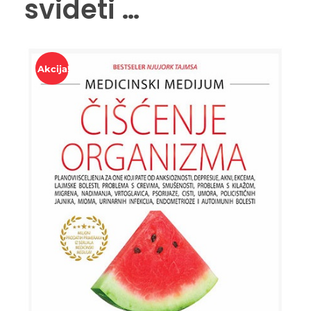
svideti …
Akcija!