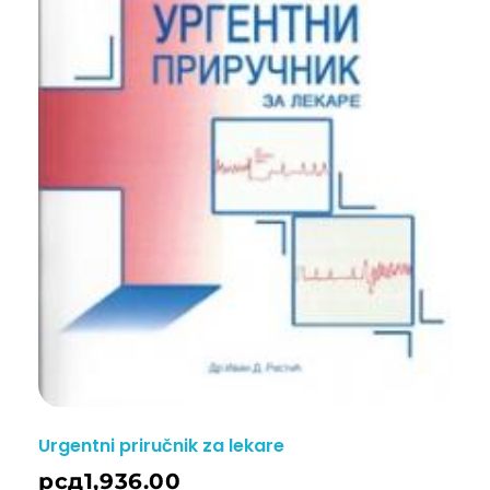
Urgentni priručnik za lekare
рсд
1,936.00