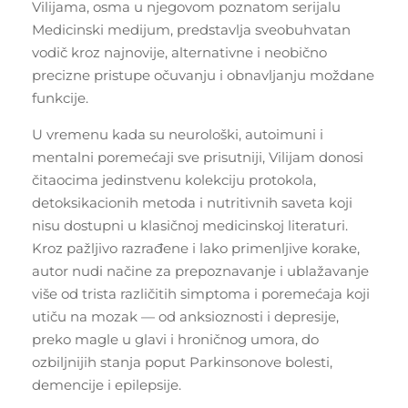
Vilijama, osma u njegovom poznatom serijalu
Medicinski medijum, predstavlja sveobuhvatan
vodič kroz najnovije, alternativne i neobično
precizne pristupe očuvanju i obnavljanju moždane
funkcije.
U vremenu kada su neurološki, autoimuni i
mentalni poremećaji sve prisutniji, Vilijam donosi
čitaocima jedinstvenu kolekciju protokola,
detoksikacionih metoda i nutritivnih saveta koji
nisu dostupni u klasičnoj medicinskoj literaturi.
Kroz pažljivo razrađene i lako primenljive korake,
autor nudi načine za prepoznavanje i ublažavanje
više od trista različitih simptoma i poremećaja koji
utiču na mozak — od anksioznosti i depresije,
preko magle u glavi i hroničnog umora, do
ozbiljnijih stanja poput Parkinsonove bolesti,
demencije i epilepsije.