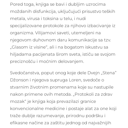
Pored toga, knjiga se bavi i dubljim uzrocima
moždanih disfunkcija, uključujući prisustvo teških
metala, virusa i toksina u telu, i nudi
specijalizovane protokole za njihovo izbacivanje iz
organizma. Vilijamovi saveti, utemeljeni na
njegovom duhovnom daru komunikacije sa tzv.
„Glasom iz visine“, ali i na bogatom iskustvu sa
hiljadama pacijenata širom sveta, ističu se svojom
preciznošću i moćnim delovanjem.
Svedočanstva, poput onog koje dele Dvejn „Stena”
Džonson i njegova supruga Loren, svedoče o
stvarnim životnim promenama koje su nastupile
nakon primene ovih metoda. „Protokoli za zdrav
mozak“ je knjiga koja prevazilazi granice
konvencionalne medicine i postaje alat za one koji
traže dublje razumevanje, prirodnu podršku i
efikasne načine za zaštitu jednog od najvažnijih