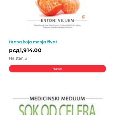
Hrana koja menja život
рсд
1,914.00
Na stanju
Naruči