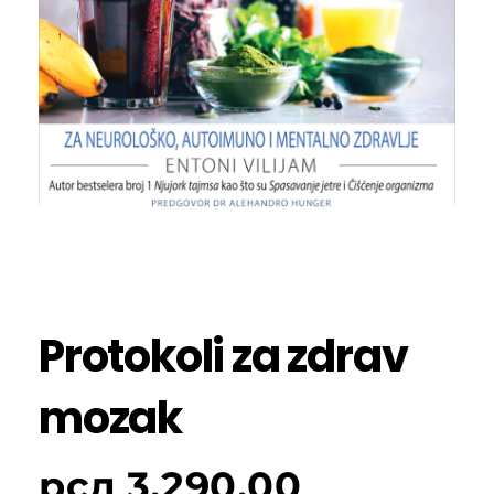
Protokoli za zdrav
mozak
рсд
3,290.00