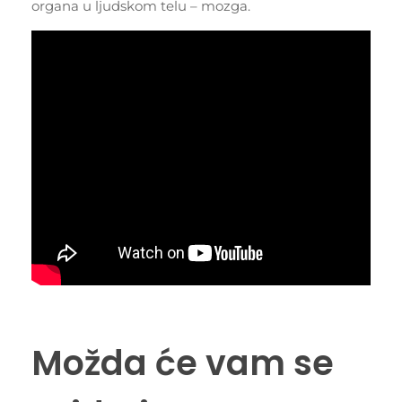
organa u ljudskom telu – mozga.
Možda će vam se